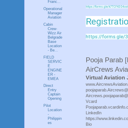
Franc...
https://forms.gle/k7TCFK3D4os
Operational
Manager
Aviation
Registrati
Cabin
Crew-
Wizz Air
https://forms.gl
Belgrade
Base
Location
- Be...
FIELD
Pooja Parab 
SERVIC
E
AirCrews Avia
ENGINE
ER -
Virtual Aviation
EMEA
www.AircrewsAviatio
Direct
poojaparab.Aircrews
Entry
Captain
Aircrews.poojaparab
Opening
Vcard
Pilot
Poojaparab.vcardinfo
Location
LinkedIn
-
https://www.linkedin.
Philippin
es
Bio