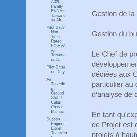
A320
Family
EVA Air
Gestion de la r
Taiwane
se Air...
Pilot B787
Gestion du bu
Non-
Type
Rated
FO EVA
Air
Le Chef de pro
Taiwane
se A...
développement
Pilot Enter
on Duty
dédiées aux 
Air
particulier a
Ticketin
g /
d’analyse d
Ground
Staff /
Cabin
Crew /
Mainte...
En tant qu’exp
Support
de Projet est
Engineer
Excel
Technica
projets à haut