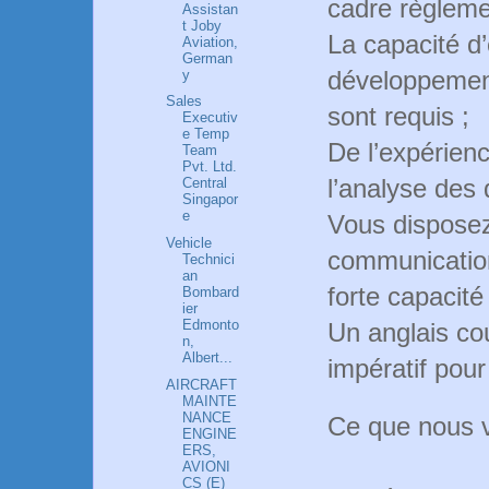
cadre règleme
Assistan
t Joby
La capacité d’
Aviation,
German
développemen
y
Sales
sont requis ;
Executiv
e Temp
De l’expérienc
Team
Pvt. Ltd.
l’analyse des
Central
Singapor
e
Vous disposez
Vehicle
communication
Technici
an
forte capacité
Bombard
ier
Edmonto
Un anglais cour
n,
Albert...
impératif pour
AIRCRAFT
MAINTE
NANCE
Ce que nous 
ENGINE
ERS,
AVIONI
CS (E)