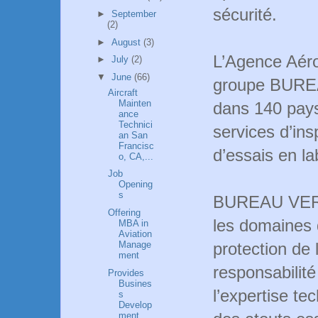
sécurité.
►
September
(2)
►
August
(3)
L’Agence Aéro
►
July
(2)
▼
June
(66)
groupe BURE
Aircraft
Mainten
dans 140 pays
ance
Technici
services d’insp
an San
Francisc
d’essais en la
o, CA,...
Job
Opening
s
BUREAU VERIT
Offering
les domaines d
MBA in
Aviation
protection de 
Manage
ment
responsabilité 
Provides
Busines
l’expertise te
s
Develop
ment