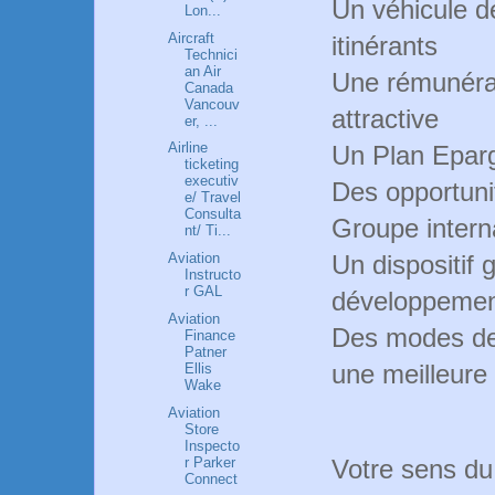
Un véhicule de
Lon...
Aircraft
itinérants
Technici
an Air
Une rémunérati
Canada
Vancouv
attractive
er, ...
Airline
Un Plan Epar
ticketing
executiv
Des opportunit
e/ Travel
Consulta
Groupe intern
nt/ Ti...
Un dispositif 
Aviation
Instructo
r GAL
développeme
Aviation
Des modes de 
Finance
Patner
une meilleure
Ellis
Wake
Aviation
Store
Inspecto
r Parker
Votre sens du 
Connect