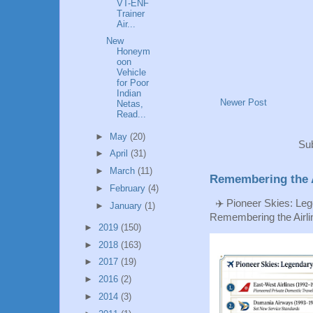
VT-ENF
Trainer
Air...
New
Honeym
oon
Vehicle
for Poor
Indian
Newer Post
Netas,
Read...
►
May
(20)
Sub
►
April
(31)
►
March
(11)
Remembering the A
►
February
(4)
✈️ Pioneer Skies: Leg
►
January
(1)
Remembering the Airlin
►
2019
(150)
►
2018
(163)
►
2017
(19)
►
2016
(2)
►
2014
(3)