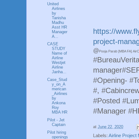
United
Airlines
by
Tanisha
Madhu
Asst HR
https://www.f
Manager
A...
project-manag
CASE
STUDY
@
Pooja Parab [MBA FA] AirC
Name of
#BureauVerita
Airline
Westjet
Airline
manager#SE
Janha...
#Opening- #To
Case_Stud
y_on_A
#, #Cabincre
merican
_Airlines
by
#Posted #Lu
Ankona
Roy
#Manager #HR
MBA HR
Pilot - Jet
Captain
at
June 22, 2020
Pilot hiring
Labels:
Airline Projec
openings