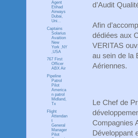
Agent
d’Audit Quali
Etihad
Airways
Dubai,
Uni...
Afin d’accomp
Captains
Solarius
dédiées aux 
Avaition
New
VERITAS ouvre
York ,NY
,USA
au sein de la
767 First
Officer
Aériennes.
ABX Air
Pipeline
Patrol
Pilot
America
n patrol
Midland,
Le Chef de Pr
Tx
développement
Flight
Attendan
t
Compagnies A
General
Manager
Développant e
Pilot