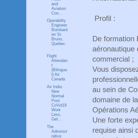
and
Aviation
Coo...
Profil :
Operability
Engineer
Bombard
ier St.
De formation
Bruno,
Quebec.
aéronautique o
..
Flight
commercial ;
Attendan
t
Vous disposez
(Bilingua
l) Air
professionnel
Canada
Air India:
au sein de Co
New
Normal
domaine de la
Post
CoVid19
Opérations Aé
Work
Less,
Une forte expé
Get...
The
requise ainsi
Administ
rative