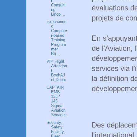
l
Consulti
évaluations 
ng
Lincol...
projets de con
Experience
d
Compute
r-based
En s’appuyan
Training
Program
de l’Aviation,
mer
Bo...
développement
VIP Flight
Attendan
services via l’
t
BookAJ
la définition 
et Dubai
développement
CAPTAIN
EMB
135 /
145
Sigma
Aviation
Services
Security,
Des déplaceme
Safety,
Facility,
l'international.
Fleet