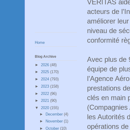
VERITAS aide 
acteurs de l’I
améliorer leur
niveau de sécu
conformité rè
Home
Blog Archive
Avec plus de 
►
2026
(48)
équipe de plu
►
2025
(170)
l’Agence Aéro
►
2024
(793)
►
2023
(158)
prestations de
►
2022
(96)
clés en main 
►
2021
(90)
(Compagnies 
▼
2020
(155)
►
December
(4)
les Autorités 
►
November
(1)
opérations de 
►
October
(10)