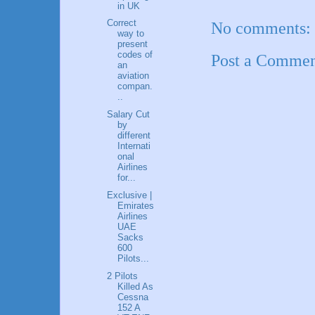
in UK
Correct
No comments:
way to
present
codes of
Post a Comme
an
aviation
compan.
..
Salary Cut
by
different
Internati
onal
Airlines
for...
Exclusive |
Emirates
Airlines
UAE
Sacks
600
Pilots...
2 Pilots
Killed As
Cessna
152 A