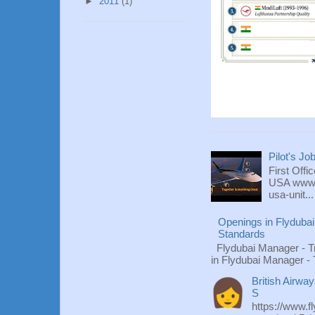
►
2011
(1)
Pilot's Jo
First Offi
USA www.fl
usa-unit...
Openings in Flydubai
Standards
Flydubai Manager - T
in Flydubai Manager -
British Airwa
S
https://www.f