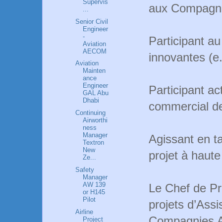
Supervis
aux Compagni
...
Senior Civil
Engineer
-
Participant a
Aviation
AECOM
innovantes (e
Aviation
Mainten
ance
Engineer
Participant a
GAL Abu
Dhabi
commercial de
Continuing
Airworthi
ness
Manager
Agissant en t
Textron
New
projet à haute
Ze...
Safety
Manager
AW 139
Le Chef de Pr
or H145
Pilot
projets d’Assi
Airline
Compagnies Aé
Project