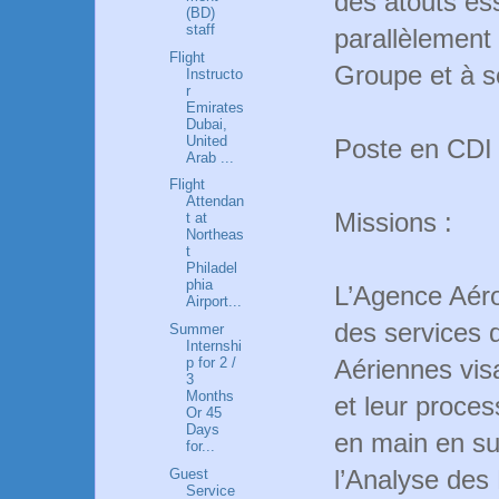
des atouts e
(BD)
staff
parallèlement
Flight
Groupe et à so
Instructo
r
Emirates
Dubai,
United
Poste en CDI
Arab ...
Flight
Attendan
Missions :
t at
Northeas
t
Philadel
phia
L’Agence Aér
Airport...
des services
Summer
Internshi
Aériennes visa
p for 2 /
3
Months
et leur proces
Or 45
Days
en main en su
for...
l’Analyse des
Guest
Service